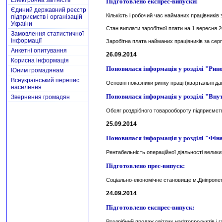
Електронна звітність
Підготовлено експрес-випуски:
Єдиний державний реєстр
Кількість і робочий час найманих працівників
підприємств і організацій
України
Стан виплати заробітної плати на 1 вересня 2
Замовлення статистичної
інформації
Заробітна плата найманих працівників за сер
Анкетні опитування
26.09.2014
Корисна інформація
Поновилася інформація у розділі "Рино
Юним громадянам
Всеукраїнський перепис
Основні показники ринку праці (квартальні дан
населення
Поновилася інформація у розділі "Вну
Звернення громадян
Обсяг роздрібного товарообороту підприємств,
25.09.2014
Поновилася інформація у розділі "Фін
Рентабельність операційної діяльності велики
Підготовлено прес-випуск:
Соціально-економічне становище м.Дніпропет
24.09.2014
Підготовлено експрес-випуск:
Роздрібний продаж світлих нафтопродуктів і 