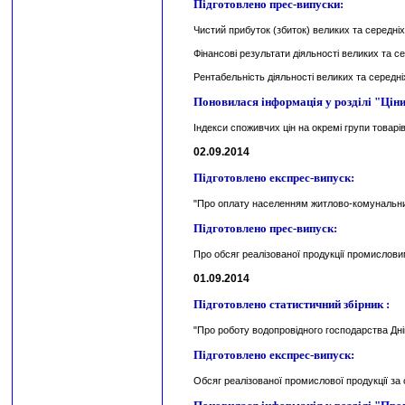
Підготовлено прес-випуски:
Чистий прибуток (збиток) великих та середніх
Фінансові результати діяльності великих та се
Рентабельність діяльності великих та середніх
Поновилася інформація у розділі "Ціни
Індекси споживчих цін на окремі групи товарів
02.09.2014
Підготовлено експрес-випуск:
"Про оплату населенням житлово-комунальних
Підготовлено прес-випуск:
Про обсяг реалізованої продукції промислови
01.09.2014
Підготовлено статиcтичний збірник :
"Про роботу водопровідного господарства Дніп
Підготовлено експрес-випуск:
Обсяг реалізованої промислової продукції за