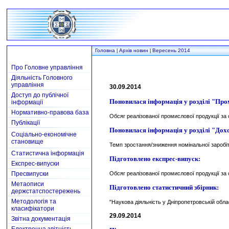
Головна
Архів новин
Вересень 2014
|
|
Про Головне управління
Діяльність Головного
управління
30.09.2014
Доступ до публічної
Поновилася інформація у розділі "Про
інформації
Нормативно-правова база
Обсяг реалізованої промислової продукції за
Публікації
Поновилася інформація у розділі "Дох
Соціально-економічне
становище
Темп зростання/зниження номінальної заробітн
Статистична інформація
Підготовлено експрес-випуск:
Експрес-випуски
Пресвипуски
Обсяг реалізованої промислової продукції за
Метаописи
Підготовлено cтатистичний збірник:
держстатспостережень
Методологія та
"Наукова діяльність у Дніпропетровській облас
класифікатори
29.09.2014
Звітна документація