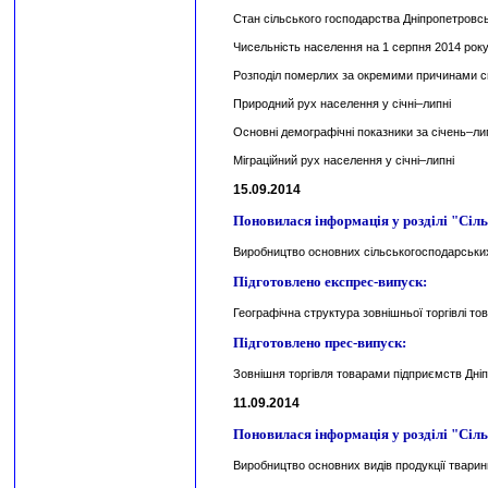
Стан сільського господарства Дніпропетровсь
Чисельність населення на 1 серпня 2014 рок
Розподіл померлих за окремими причинами сме
Природний рух населення у січні–липні
Основні демографічні показники за січень–ли
Міграційний рух населення у січні–липні
15.09.2014
Поновилася інформація у розділі "Сіль
Виробництво основних сільськогосподарських
Підготовлено експрес-випуск:
Географічна структура зовнішньої торгівлі то
Підготовлено прес-випуск:
Зовнішня торгівля товарами підприємств Дніп
11.09.2014
Поновилася інформація у розділі "Сіль
Виробництво основних видів продукції тварин