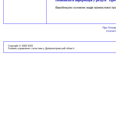
Поновилася інформація у розділі "Про
Виробництво основних видів промислової прод
Про Голов
Статист
Copyright © 2005-2025
Головне управління статистики у Дніпропетровській області