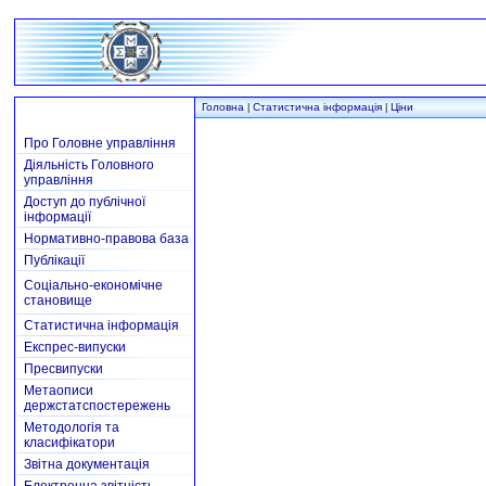
Головна
Статистична інформація
Ціни
|
|
Про Головне управління
Діяльність Головного
управління
Доступ до публічної
інформації
Нормативно-правова база
Публікації
Соціально-економічне
становище
Статистична інформація
Експрес-випуски
Пресвипуски
Метаописи
держстатспостережень
Методологія та
класифікатори
Звітна документація