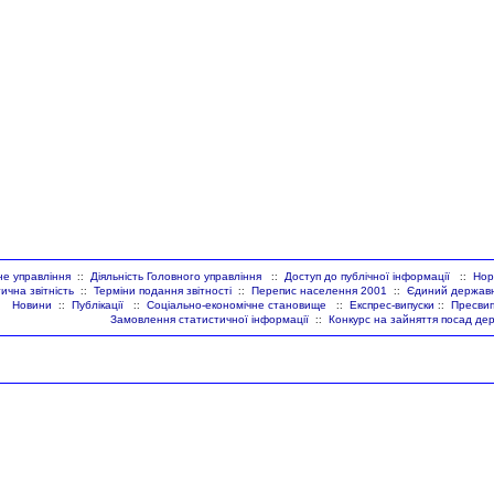
не управління
Діяльність Головного управління
Доступ до публічної інформації
Нор
::
::
::
ична звітність
Терміни подання звітності
Перепис населення 2001
Єдиний державни
::
::
::
Новини
Публікації
Соціально-економічне становище
Експрес-випуски
Пресвип
::
::
::
::
Замовлення статистичної інформації
Конкурс на зайняття посад де
::