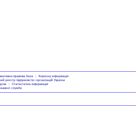
мативно-правова база
Корисна інформація
::
й реєстр підприємств і організацій України
уски
Статистична інформація
::
ржавної служби