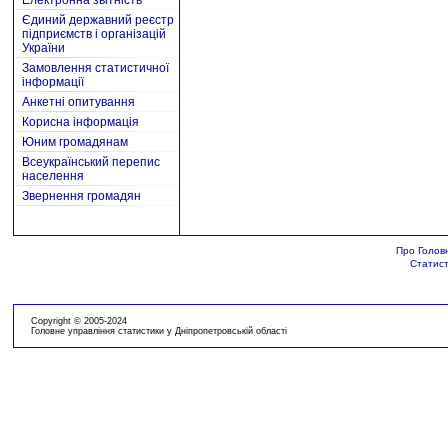
Електронна звітність
Єдиний державний реєстр
підприємств і організацій
України
Замовлення статистичної
інформації
Анкетні опитування
Корисна інформація
Юним громадянам
Всеукраїнський перепис
населення
Звернення громадян
Про Голов
Статист
Copyright © 2005-2024
Головне управління статистики у Дніпропетровській області