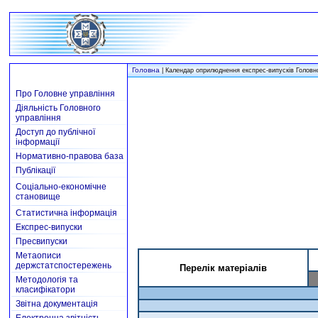
Головна
|
Календар оприлюднення експрес-випусків Головног
Про Головне управління
Діяльність Головного
управління
Доступ до публічної
інформації
Нормативно-правова база
Публікації
Соціально-економічне
становище
Статистична інформація
Експрес-випуски
Пресвипуски
Метаописи
держстатспостережень
Перелік матеріалів
Методологія та
класифікатори
Звітна документація