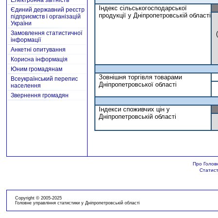
Електронна звітність
Індекс сільськогосподарської
Єдиний державний реєстр
продукції у Дніпропетровській області
підприємств і організацій
України
Замовлення статистичної
інформації
Анкетні опитування
Корисна інформація
Юним громадянам
Зовнішня торгівля товарами
Всеукраїнський перепис
Дніпропетровської області
населення
Звернення громадян
Індекси споживчих цін у
Дніпропетровській області
Про Голов
Статист
Copyright © 2005-2025
Головне управління статистики у Дніпропетровській області