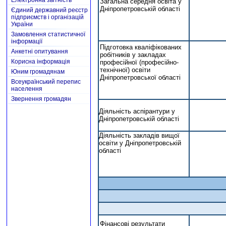
Електронна звітність
Загальна середня освіта у
Дніпропетровській області
Єдиний державний реєстр
підприємств і організацій
України
Замовлення статистичної
інформації
Підготовка кваліфікованих
Анкетні опитування
робітників у закладах
Корисна інформація
професійної (професійно-
технічної) освіти
Юним громадянам
Дніпропетровської області
Всеукраїнський перепис
населення
Звернення громадян
Діяльність аспірантури у
Дніпропетровській області
Діяльність закладів вищої
освіти у Дніпропетровській
області
Фінансові результати