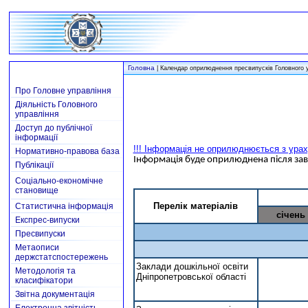
Головна
|
Календар оприлюднення пресвипусків Головного уп
Про Головне управління
Діяльність Головного
управління
Доступ до публічної
інформації
!!! Інформація не оприлюднюється з урах
Нормативно-правова база
Інформація буде оприлюднена після завер
Публікації
Соціально-економічне
становище
Перелік матеріалів
Статистична інформація
січень
Експрес-випуски
Пресвипуски
Метаописи
держстатспостережень
Заклади дошкільної освіти
Методологія та
Дніпропетровської області
класифікатори
Звітна документація