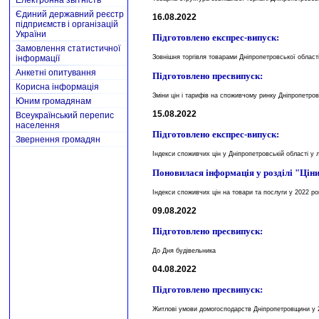
Електронна звітність
Єдиний державний реєстр
16.08.2022
підприємств і організацій
України
Підготовлено експрес-випуск:
Замовлення статистичної
інформації
Зовнішня торгівля товарами Дніпропетровської області 
Анкетні опитування
Підготовлено пресвипуск:
Корисна інформація
Зміни цін і тарифів на споживчому ринку Дніпропетров
Юним громадянам
15.08.2022
Всеукраїнський перепис
населення
Підготовлено експрес-випуск:
Звернення громадян
Індекси споживчих цін у Дніпропетровській області у 
Поновилася інформація у розділі "Ціни
Індекси споживчих цін на товари та послуги у 2022 ро
09.08.2022
Підготовлено пресвипуск:
До Дня будівельника
04.08.2022
Підготовлено пресвипуск:
Житлові умови домогосподарств Дніпропетровщини у 2