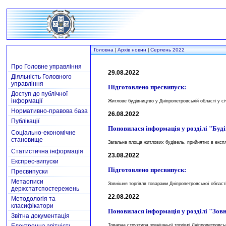
Головна
Архів новин
Серпень 2022
|
|
Про Головне управління
29.08.2022
Діяльність Головного
управління
Підготовлено пресвипуск:
Доступ до публічної
інформації
Житлове будівництво у Дніпропетровській області у сі
Нормативно-правова база
26.08.2022
Публікації
Поновилася інформація у розділі "Буд
Соціально-економічне
становище
Загальна площа житлових будівель, прийнятих в експл
Статистична інформація
23.08.2022
Експрес-випуски
Підготовлено пресвипуск:
Пресвипуски
Метаописи
Зовнішня торгівля товарами Дніпропетровської області 
держстатспостережень
22.08.2022
Методологія та
класифікатори
Поновилася інформація у розділі "Зов
Звітна документація
Товарна структура зовнішньої торгівлі Дніпропетровсько