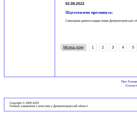
02.08.2022
Підготовлено пресвипуск:
Самооцінка домогосподарствами Дніпропетровської обл
Місяць року
1
2
3
4
5
Про Голов
Статист
Copyright © 2005-2025
Головне управління статистики у Дніпропетровській області